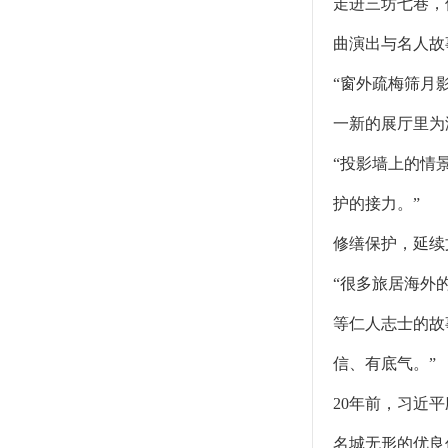
走进三坊七巷，
曲演出与名人故
“窗外疏梅筛月
一新的展厅里为
“投影墙上的情
护的接力。”
修缮保护，延续
“很多旅居海外
等仁人志士的故
信、有底气。”
20年前，习近
名城无形的优良