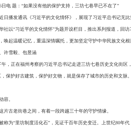
作品展示
会员单位
6日电
题：“如果没有他的保护支持，三坊七巷早已不在了”
立项课题
信息验证
近日播发通讯《习近平的文化情怀》，展现了习近平总书记无比
华社以“习近平的文化情怀”为题开设栏目，推出系列报道，回
，唤起温暖记忆，重温深情嘱托，更加坚定守护中华民族文化根
、许雪毅、包昱涵
24日下午，正在福州考察的习近平总书记走进三坊七巷历史文化街区
区，保护好古建筑，保护好文物，就是保存了城市的历史和文脉
动容。
这片古老街巷之间，有着一段跨越三十年的守护情缘。
被称为“里坊制度活化石”，见证千百年历史变迁。上世纪80年