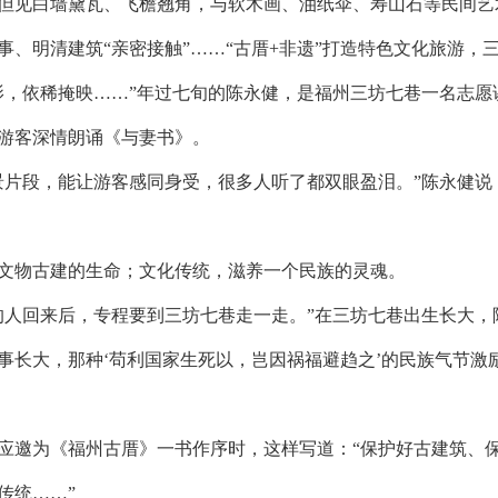
但见白墙黛瓦、飞檐翘角，与软木画、油纸伞、寿山石等民间艺
事、明清建筑“亲密接触”……“古厝+非遗”打造特色文化旅游，
影，依稀掩映……”年过七旬的陈永健，是福州三坊七巷一名志
游客深情朗诵《与妻书》。
景片段，能让游客感同身受，很多人听了都双眼盈泪。”陈永健说
文物古建的生命；文化传统，滋养一个民族的灵魂。
的人回来后，专程要到三坊七巷走一走。”在三坊七巷出生长大，
事长大，那种‘苟利国家生死以，岂因祸福避趋之’的民族气节
平应邀为《福州古厝》一书作序时，这样写道：“保护好古建筑、
传统……”