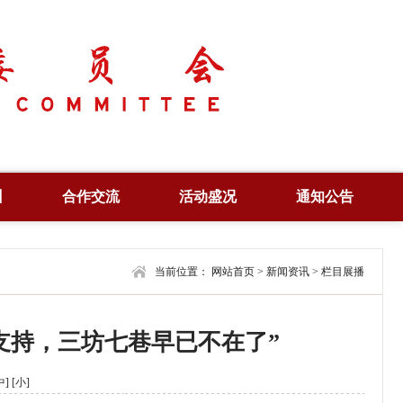
训
合作交流
活动盛况
通知公告
培训
合作项目
产业峰会
通知公告
培训
合作机构
当前位置：
学术年会
网站首页
>
新闻资讯
合作信息
>
栏目展播
查询
联合共建
高峰论坛
编辑刊物
支持，三坊七巷早已不在了”
证
风采展示
法律法规
视野纵横
中]
[小]