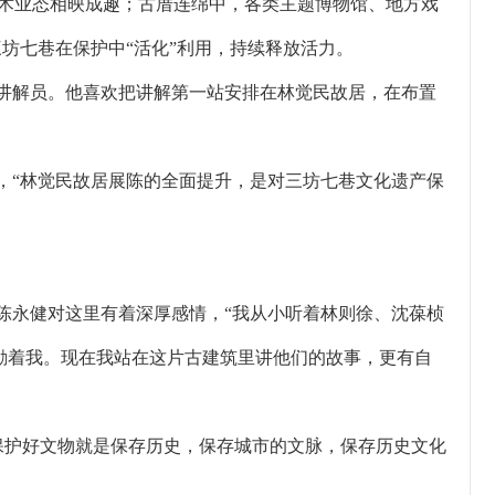
术业态相映成趣；古厝连绵中，各类主题博物馆、地方戏
三坊七巷在保护中“活化”利用，持续释放活力。
愿讲解员。他喜欢把讲解第一站安排在林觉民故居，在布置
，“林觉民故居展陈的全面提升，是对三坊七巷文化遗产保
陈永健对这里有着深厚感情，“我从小听着林则徐、沈葆桢
激励着我。现在我站在这片古建筑里讲他们的故事，更有自
保护好文物就是保存历史，保存城市的文脉，保存历史文化