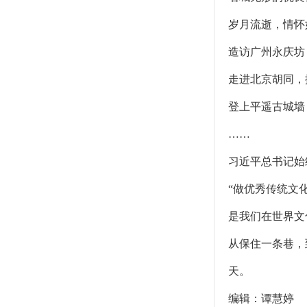
岁月流逝，情怀
造访广州永庆坊
走进北京胡同，
登上平遥古城墙
……
习近平总书记始
“做优秀传统文
是我们在世界文
从保住一条巷，
天。
编辑：谭慧婷