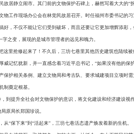
民故居静立闹市。其门前的文物保护石碑上，赫然写着大大的“拆
文物工作现场办公会在林觉民故居召开。时任福州市委书记的习
搞好，不仅不能让它们受到破坏，而且还要让它更加增辉添彩，
”，一字之变，展现的是城市管理者的远见和魄力。
间就把这里抢修起来了！不久后，三坊七巷里其他历史建筑也陆续被
厚威记忆犹新，并一直感念着习近平总书记，“如果没有他的保
产保护相关条例、建立文物局和考古队、要求城建项目立项时需
机制奠定根基。
身，到提升全社会对文物保护的意识，将文化建设和经济建设视
物局原局长郑国珍说。
，从“保下来”到“活起来”，三坊七巷活态遗产焕发着新的生机。