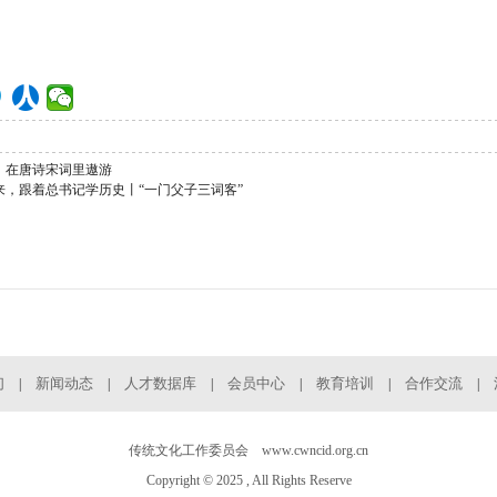
：在唐诗宋词里遨游
来，跟着总书记学历史丨“一门父子三词客”
们
新闻动态
人才数据库
会员中心
教育培训
合作交流
|
|
|
|
|
|
传统文化工作委员会 www.cwncid.org.cn
Copyright © 2025 , All Rights Reserve