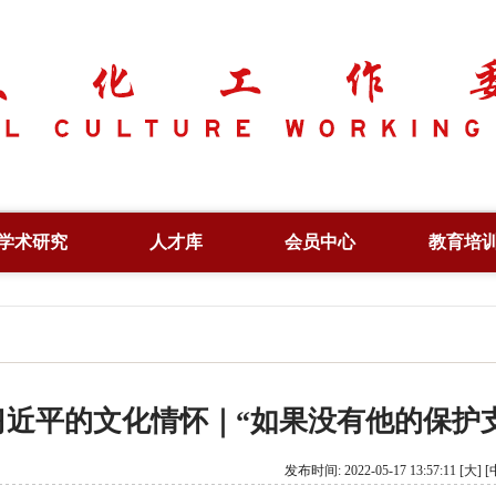
学术研究
人才库
会员中心
教育培
学术资讯
副会长
专项人才
学术论坛
常务理事
行业人才
文化创新
专家委员
培训证书
习近平的文化情怀｜“如果没有他的保护
出版著作
特约研究员
信息验
论文集
理事单位
发布时间: 2022-05-17 13:57:11
[大]
[