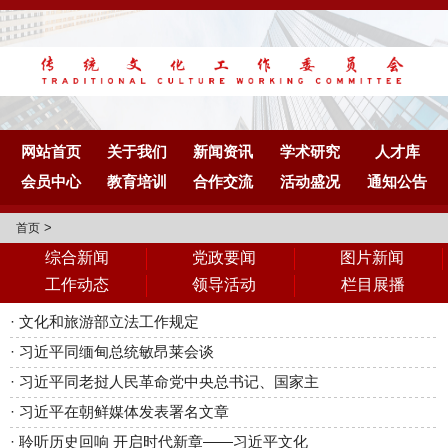
网站首页
关于我们
新闻资讯
学术研究
人才库
会员中心
教育培训
合作交流
活动盛况
通知公告
>
首页
综合新闻
党政要闻
图片新闻
工作动态
领导活动
栏目展播
·
文化和旅游部立法工作规定
·
习近平同缅甸总统敏昂莱会谈
·
习近平同老挝人民革命党中央总书记、国家主
·
习近平在朝鲜媒体发表署名文章
·
聆听历史回响 开启时代新章——习近平文化