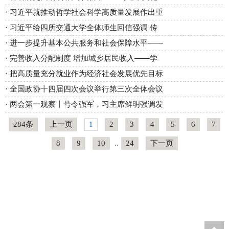
·
习近平就推动哲学社会科学高质量发展作出重
·
习近平给四所交通大学全体师生回信强调 传
·
进一步提升基本公共服务和社会保障水平——
·
完善收入分配制度 增加城乡居民收入——学
·
把高质量充分就业作为经济社会发展优先目标
·
全国政协十四届四次会议举行第三次全体会议
·
两会第一观察丨号令强军，习主席鲜明强调发
284条
上一页
1
2
3
4
5
6
7
8
9
10
..
24
下一页