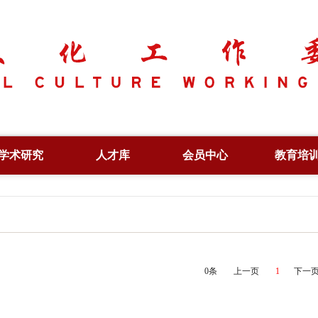
学术研究
人才库
会员中心
教育培
学术资讯
副会长
专项人才
学术论坛
常务理事
行业人才
文化创新
专家委员
培训证书
出版著作
特约研究员
信息验
0条
上一页
1
下一
论文集
理事单位