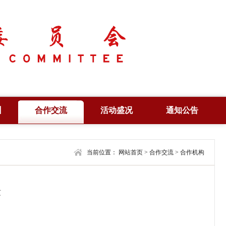
训
合作交流
活动盛况
通知公告
培训
合作项目
产业峰会
通知公告
培训
合作机构
当前位置：
学术年会
网站首页
>
合作交流
合作信息
>
合作机构
查询
联合共建
高峰论坛
编辑刊物
证
风采展示
法律法规
页
视野纵横