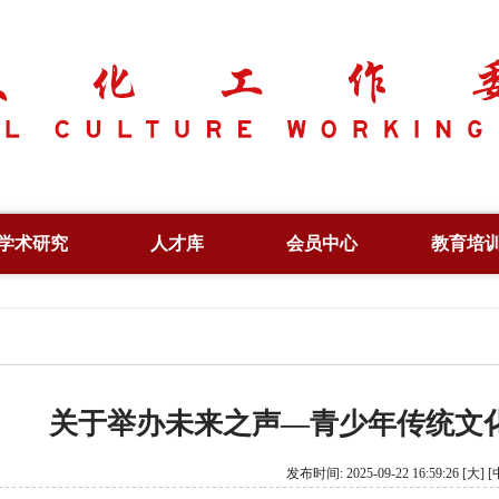
学术研究
人才库
会员中心
教育培
学术资讯
副会长
专项人才
学术论坛
常务理事
行业人才
文化创新
专家委员
培训证书
关于举办未来之声—青少年传统文
出版著作
特约研究员
信息验
论文集
理事单位
发布时间: 2025-09-22 16:59:26
[大]
[