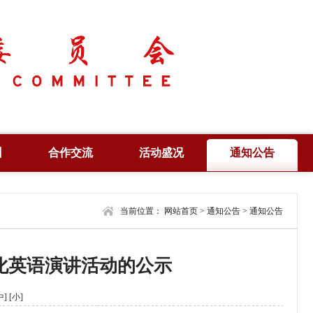
训
合作交流
活动盛况
通知公告
培训
合作项目
产业峰会
通知公告
培训
合作机构
当前位置：
学术年会
网站首页
>
通知公告
合作信息
>
通知公告
查询
联合共建
高峰论坛
编辑刊物
化英语演讲活动的公示
证
风采展示
法律法规
视野纵横
中]
[小]