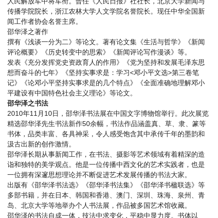
人民解放军中将军衔。曾任《人民日报》社社长，北京大学新闻与
传播学院院长，浙江农林大学人文学院名誉院长。现任中华全国新
闻工作者协会名誉主席。
邵华泽之著作
撰有《浅谈一分为二》等论文。著有论文集《生活与哲学》《新闻
评论概要》《历史转变中的思索》《新闻评论写作漫谈》等。
发表《充分发挥党史资政育人的作用》《党为坚持和发展毛泽东思
想而奋斗的七年》《坚持实事求是：学习<邓小平文选>第三卷笔
记》《论邓小平坚持实事求是的几个特点》《全面准确地理解邓小
平建设有中国特色社会主义理论》等论文。
邵华泽之书法
2010年11月10日，邵华泽书法展在中国文字博物馆举行。此次展览
精选邵华泽先生书法新作50余幅，书法作品涵盖真、草、隶、篆等
书体，品类丰富、各具神采，令人感受饱含其中承传千年的墨韵和
汲古出新的创作激情。
邵华泽长期从事新闻工作，在书法、摄影等艺术领域有着精深的造
诣和独特的美学观点。他是一位传播中西文化的艺术实践者，也是
一位拥有深邃思想理论并不断促进艺术发展传播的书法大家。
出版有《邵华泽书法选》《邵华泽书法集》《邵华泽书楹联选》等
多部书籍，并在日本、韩国和香港、澳门、深圳、珠海、泉州、青
岛、北京大学等地举办个人书法展，作品被多国艺术馆收藏。
邵华泽的书法自成一体，技法中求变化，平稳中显力度。书体以