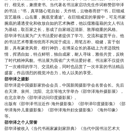
行、楷见长，兼擅隶书。当代著名书法家启功先生作词称赞邵华泽
的书法：“书，真草随心笔自如，天作纸，云物卷而舒”“书，巨细咸
宜艺最殊，山岳重，腕底变通途”。在巨细咸宜的掌握中，可见书家
腕底的通透变化和收放自如的艺术胸襟，他以儒雅蕴藉的文人书法
为基础，取百家之长，形成了自家雄迈清新、敦厚稳重的风格。
邵华泽书法展为广大书法爱好者提供了学习、交流和鉴赏平台。他
的书法艺术尊重传统而不拘泥于成法，用笔古朴、稳健，富于创
新，具有篆隶风骨、楷行神韵，在博采众长的基础上力求适我性
情，挥洒自如，特点鲜明，独自成家，耐人寻味，雅俗共赏，反映
了时代精神风貌。书法展为我省广大书法爱好者、书法家不仅提供
了一次难得的学习、交流机会，同时也品赏了一次丰富的书法精品
盛宴，作品强烈的视觉冲击力，给人以美的享受。
邵华泽之摄影
邵华泽是中国摄影家协会会员，中国新闻摄影学会名誉会长。先后
在天津、泉州、沈阳、北京等地大学举办《邵华泽海外摄影展》，
在北京举办《邵华泽访问印度摄影展》。
出版有《邵华泽书法近作·海外摄影集》《邵华泽印度摄影集》《邵
华泽海外儿童摄影集》《邵华泽海外妇女摄影集》《海外印象》
等。
邵华泽之个人荣誉
邵华泽被收入《当代书画家篆刻家辞典》《当代中国书法艺术大