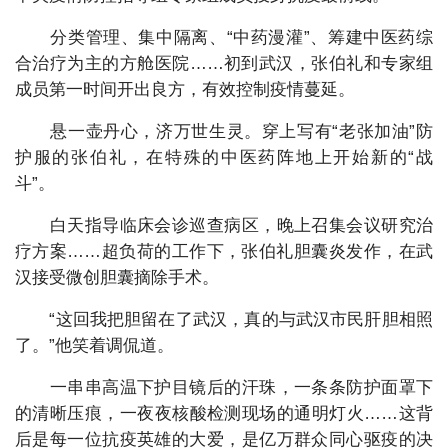
分类管理、集中隔离、“中药漫灌”、筹建中医药综
合治疗为主的方舱医院……初到武汉，张伯礼和专家组
成员第一时间开出良方，有效控制疫情蔓延。
悬一壶丹心，济万世生灵。穿上写有“老张加油”防
护服的张伯礼，在特殊的中医药阵地上开始新的“战
斗”。
白天指导临床会诊巡查病区，晚上召集会议研究治
疗方案……超负荷的工作下，张伯礼胆囊炎发作，在武
汉接受微创胆囊摘除手术。
“这回我把胆留在了武汉，真的与武汉市民肝胆相照
了。”他笑着调侃道。
一串串高温下护目镜后的汗珠，一条条防护面罩下
的清晰压痕，一夜夜核酸检测现场的通明灯火……这背
后是每一位抗疫英雄的大爱，是亿万群众同心驱疫的决