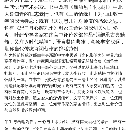
络分为十章，完整呈现了她从青春韶华到鬓染霜华的人
生感悟与艺术探索。书中既有《愿洒热血付胆肝》中北
大荒知青的壮志豪情，也有《三清情缘》里对仙山数十
年的深情眷恋；既有《送别恩师》对师友的感念之思，
也有《碧血丹心耀九州》对家国命运的深切关切。佟
今、叶建华等名家在序言中评价这部作品“既继承古典精
髓，又注入时代精神”，语言凝练典雅，意象丰富深远，
堪称当代传统诗词创作的鲜活范例。
与之相辅相成这部由中央新影中学生频道《文化影响力》栏目总编
高子宸作序，青年作家网总编汪家弘撰写后记的散文集《幽谷兰
馨》，则是杨七芝的一部心灵自述。全书以她从上海奔赴三清山、
扎根江西玉山的生命历程为主线，将人生行旅、山水感悟与文化情
怀融为一体。在书中，她以丹青妙笔勾画三清山的“仙风道骨”，以温
润笔触记录冰溪河畔的宁静时光；既有与文学大家交流的热忱，也
有独坐杏花村的哲思；既有对革命先烈、历史文脉的敬畏追忆，也
有对故土乡情、逝去爱人的深切缅怀。文字间流淌的，是一位江南
女性的温婉与坚韧，是一位知青作家的家国情怀，更是对生命价值
与自然和谐的深刻叩问。
半生与画笔为伴，一心与山水为邻。没有惊天动地的豪言，唯有一
笔一划的坚守。”这是发布会上诵读的杨七芝主题词，也是她数十年