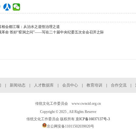
首相会都江堰：从治水之道悟治理之道
我革命 答好“窑洞之问”——写在二十届中央纪委五次全会召开之际
们
新闻动态
人才数据库
会员中心
教育培训
合作交流
|
|
|
|
|
|
传统文化工作委员会 www.cwncid.org.cn
Copyright © 2025 , All Rights Reserve
传统文化工作委员会 版权所有
京ICP备16037137号-3
京公网安备11011502039020号