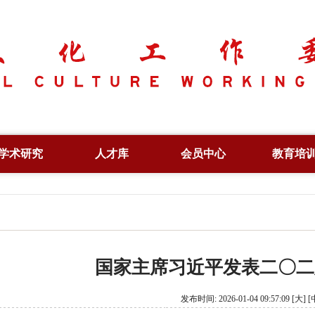
学术研究
人才库
会员中心
教育培
学术资讯
副会长
专项人才
学术论坛
常务理事
行业人才
文化创新
专家委员
培训证书
国家主席习近平发表二〇二
出版著作
特约研究员
信息验
论文集
理事单位
发布时间: 2026-01-04 09:57:09
[大]
[