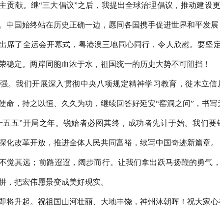
主贡献。继“三大倡议”之后，我提出全球治理倡议，推动建设
。中国始终站在历史正确一边，愿同各国携手促进世界和平发展
了全运会开幕式，粤港澳三地同心同行，令人欣慰。要坚定不
荣稳定。两岸同胞血浓于水，祖国统一的历史大势不可阻挡！
。我们开展深入贯彻中央八项规定精神学习教育，徙木立信从
使命，持之以恒、久久为功，继续回答好延安“窑洞之问”，书写
十五五”开局之年。锐始者必图其终，成功者先计于始。我们
深化改革开放，推进全体人民共同富裕，续写中国奇迹新篇章。
觉其远；前路迢迢，阔步而行。让我们拿出跃马扬鞭的勇气，
拼，把宏伟愿景变成美好现实。
将升起。祝祖国山河壮丽、大地丰饶，神州沐朝晖！祝大家心