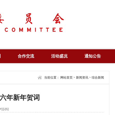
训
合作交流
活动盛况
通知公告
培训
合作项目
产业峰会
通知公告
培训
合作机构
当前位置：
学术年会
网站首页
>
新闻资讯
合作信息
>
综合新闻
查询
联合共建
高峰论坛
编辑刊物
六年新年贺词
证
风采展示
法律法规
视野纵横
中]
[小]