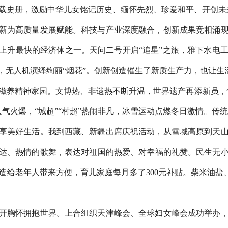
载史册，激励中华儿女铭记历史、缅怀先烈、珍爱和平、开创未
为高质量发展赋能。科技与产业深度融合，创新成果竞相涌现
上升最快的经济体之一。天问二号开启“追星”之旅，雅下水电
”，无人机演绎绚丽“烟花”。创新创造催生了新质生产力，也让生
精神家园。文博热、非遗热不断升温，世界遗产再添新员，悟
人气火爆，“城超”“村超”热闹非凡，冰雪运动点燃冬日激情。
美好生活。我到西藏、新疆出席庆祝活动，从雪域高原到天山
达、热情的歌舞，表达对祖国的热爱、对幸福的礼赞。民生无
造给老年人带来方便，育儿家庭每月多了300元补贴。柴米油盐、
胸怀拥抱世界。上合组织天津峰会、全球妇女峰会成功举办，