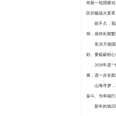
布新一轮国家自
区仍被战火笼罩
前不久，我出席
局，保持长期繁
党兴方能国强
好。要砥砺初心
2026年是“
展，进一步全面
山海寻梦，不
奋斗、为幸福打
新年的旭日即